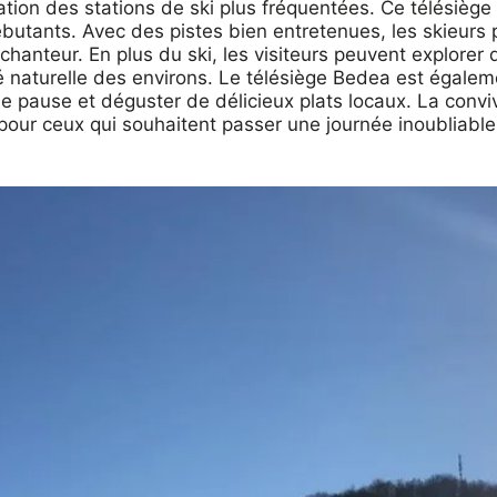
tation des stations de ski plus fréquentées. Ce télésiè
débutants. Avec des pistes bien entretenues, les skieurs
chanteur. En plus du ski, les visiteurs peuvent explorer
uté naturelle des environs. Le télésiège Bedea est égal
e pause et déguster de délicieux plats locaux. La conviv
l pour ceux qui souhaitent passer une journée inoubliabl