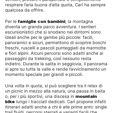
respirare l’aria buona d’alta quota, Carì ha sempre
qualcosa da offrire.
famiglie con bambini
Per le
, la montagna
diventa un grande parco avventura. I sentieri
escursionistici che si snodano nei dintorni sono
ideali anche per le gambe più piccole: facili,
panoramici e sicuri, permettono di scoprire boschi
freschi, ruscelli e pascoli punteggiati da marmotte
e fiori alpini. Alcuni percorsi sono adatti anche ai
passeggini da trekking, così nessuno resta
indietro. Durante la salita in seggiovia, il panorama
si apre su tutta la valle e rende l’avvicinamento un
momento speciale per grandi e piccoli.
Una volta in quota, si può scegliere tra il relax di
un picnic in mezzo alla natura, una pausa in baita
mountain
o, per i più sportivi, una discesa in
bike
lungo i tracciati dedicati. Carì propone infatti
itinerari adatti anche a chi è alle prime armi: single
trail fluidi, percorsi sterrati e varianti facili che